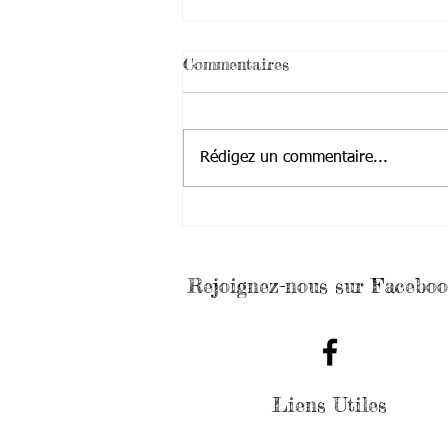
Commentaires
Rédigez un commentaire...
Vide Ta Chambre
Rejoignez-nous sur Faceboo
Liens Utiles