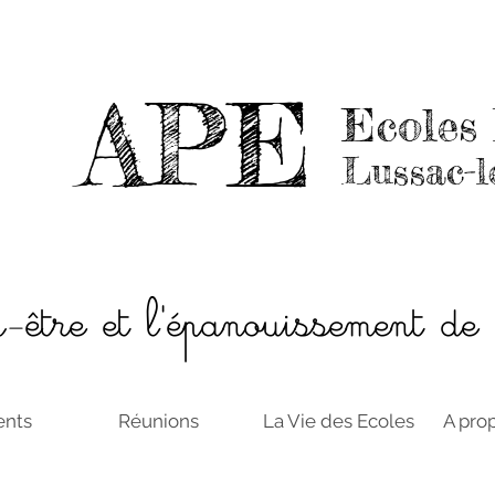
APE
Ecoles 
Lussac-l
n-être et l'épanouissement de
nts
Réunions
La Vie des Ecoles
A pro